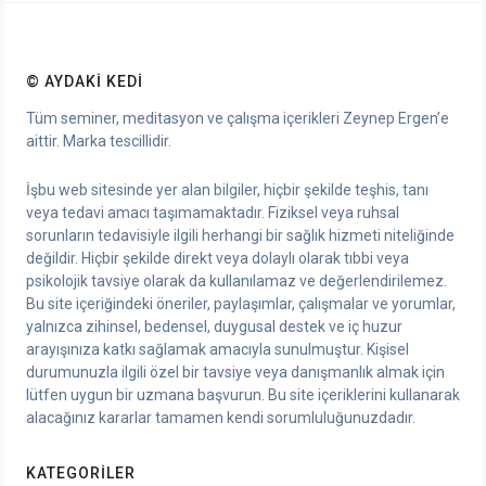
© AYDAKI KEDI
Tüm seminer, meditasyon ve çalışma içerikleri Zeynep Ergen’e
aittir. Marka tescillidir.
İşbu web sitesinde yer alan bilgiler, hiçbir şekilde teşhis, tanı
veya tedavi amacı taşımamaktadır. Fiziksel veya ruhsal
sorunların tedavisiyle ilgili herhangi bir sağlık hizmeti niteliğinde
değildir. Hiçbir şekilde direkt veya dolaylı olarak tıbbi veya
psikolojik tavsiye olarak da kullanılamaz ve değerlendirilemez.
Bu site içeriğindeki öneriler, paylaşımlar, çalışmalar ve yorumlar,
yalnızca zihinsel, bedensel, duygusal destek ve iç huzur
arayışınıza katkı sağlamak amacıyla sunulmuştur. Kişisel
durumunuzla ilgili özel bir tavsiye veya danışmanlık almak için
lütfen uygun bir uzmana başvurun. Bu site içeriklerini kullanarak
alacağınız kararlar tamamen kendi sorumluluğunuzdadır.
KATEGORILER