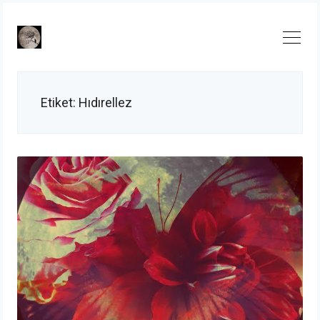
Skip
to
content
Etiket:
Hıdırellez