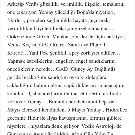
Arketip Venüs güzellik, verimlilik, ilişkiler temalarını
öne çıkarıyor. Yeniay yüceldiği Boğa’da niyetleri,
fikirleri, projeleri sağlamlıkla hayata geçirmek,
verimlilikle büyütebilmek için güzel zamanlar…
Gökyüzünde Gözcü Menkar ,zor dersler için bekliyor,
Venüs Koç’ta, GAD Retro Satürn ve Pluto T-
Karede…Yani Pek Şenlikli, epey zorlayıcı etkiler…
Yapmak istediklerim, engeller, engel sandıklarım,
önceliklerim nerede…GAD (Güney Ay Düğümü)
geride bıraktığımı sandığım oysa ki dolaplara
sakladığım, halının altına süpürdüklerim sınanacağım
konular…Çabaladıklarım ile inat ettiklerim arafında
zorluyor Yeniay… Bununla beraber umut hep var.
Mayıs Bereketi kendinden, 5 Mayıs Yeniay , Hıdırellez
gecesine Hızır ile İlyas kavuşmasına, kırmızı güllere
niyetlere , niyazlara denk geliyor. Vedik Astroloji de
Güneşin ve Ayın yüceltildiği Altın Gün Yılın En