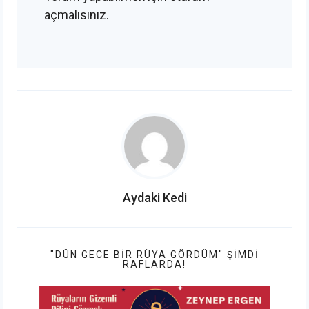
açmalısınız
.
Aydaki Kedi
"DÜN GECE BIR RÜYA GÖRDÜM" ŞIMDI
RAFLARDA!