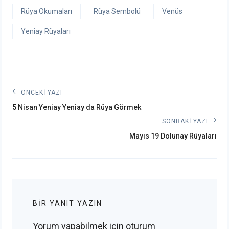
Rüya Okumaları
Rüya Sembolü
Venüs
Yeniay Rüyaları
Yazı
ÖNCEKI YAZI
Önceki
gezinmesi
5 Nisan Yeniay Yeniay da Rüya Görmek
post:
SONRAKI YAZI
Sonraki
Mayıs 19 Dolunay Rüyaları
post:
BIR YANIT YAZIN
Yorum yapabilmek için
oturum