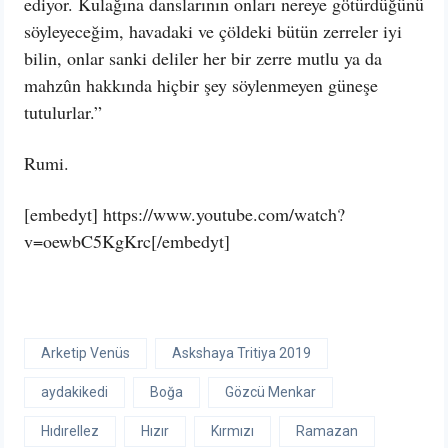
ediyor. Kulağına danslarının onları nereye götürdüğünü
söyleyeceğim, havadaki ve çöldeki bütün zerreler iyi
bilin, onlar sanki deliler her bir zerre mutlu ya da
mahzûn hakkında hiçbir şey söylenmeyen güneşe
tutulurlar.”
Rumi.
[embedyt] https://www.youtube.com/watch?
v=oewbC5KgKrc[/embedyt]
Arketip Venüs
Askshaya Tritiya 2019
aydakikedi
Boğa
Gözcü Menkar
Hıdırellez
Hızır
Kırmızı
Ramazan