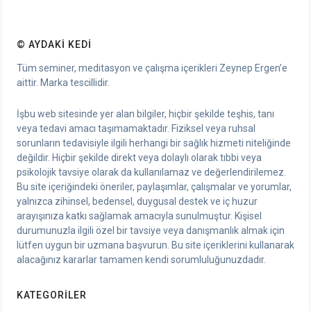
© AYDAKI KEDI
Tüm seminer, meditasyon ve çalışma içerikleri Zeynep Ergen’e
aittir. Marka tescillidir.
İşbu web sitesinde yer alan bilgiler, hiçbir şekilde teşhis, tanı
veya tedavi amacı taşımamaktadır. Fiziksel veya ruhsal
sorunların tedavisiyle ilgili herhangi bir sağlık hizmeti niteliğinde
değildir. Hiçbir şekilde direkt veya dolaylı olarak tıbbi veya
psikolojik tavsiye olarak da kullanılamaz ve değerlendirilemez.
Bu site içeriğindeki öneriler, paylaşımlar, çalışmalar ve yorumlar,
yalnızca zihinsel, bedensel, duygusal destek ve iç huzur
arayışınıza katkı sağlamak amacıyla sunulmuştur. Kişisel
durumunuzla ilgili özel bir tavsiye veya danışmanlık almak için
lütfen uygun bir uzmana başvurun. Bu site içeriklerini kullanarak
alacağınız kararlar tamamen kendi sorumluluğunuzdadır.
KATEGORILER