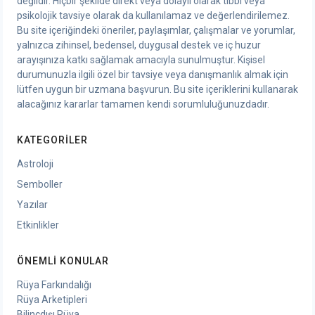
değildir. Hiçbir şekilde direkt veya dolaylı olarak tıbbi veya
psikolojik tavsiye olarak da kullanılamaz ve değerlendirilemez.
Bu site içeriğindeki öneriler, paylaşımlar, çalışmalar ve yorumlar,
yalnızca zihinsel, bedensel, duygusal destek ve iç huzur
arayışınıza katkı sağlamak amacıyla sunulmuştur. Kişisel
durumunuzla ilgili özel bir tavsiye veya danışmanlık almak için
lütfen uygun bir uzmana başvurun. Bu site içeriklerini kullanarak
alacağınız kararlar tamamen kendi sorumluluğunuzdadır.
KATEGORILER
Astroloji
Semboller
Yazılar
Etkinlikler
ÖNEMLI KONULAR
Rüya Farkındalığı
Rüya Arketipleri
Bilinçdışı Rüya