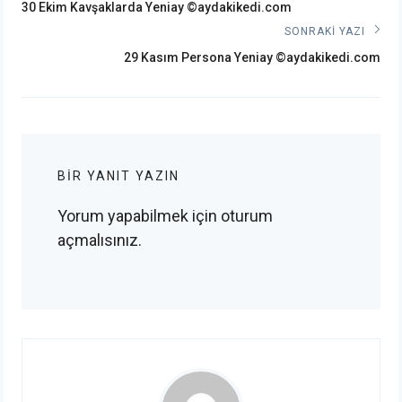
Önceki
gezinmesi
30 Ekim Kavşaklarda Yeniay ©aydakikedi.com
post:
SONRAKI YAZI
Sonraki
29 Kasım Persona Yeniay ©aydakikedi.com
post:
BIR YANIT YAZIN
Yorum yapabilmek için
oturum
açmalısınız
.