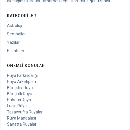
alacağınız kararlar tamamen kendi sorumluluğunuzdadır.
KATEGORILER
Astroloji
Semboller
Yazılar
Etkinlikler
ÖNEMLI KONULAR
Rüya Farkındalığı
Rüya Arketipleri
Bilinçdışı Rüya
Bilinçaltı Rüya
Haberci Rüya
Lucid Rüya
Tasavvufta Rüyalar
Rüya Mandalası
Sanatta Rüyalar