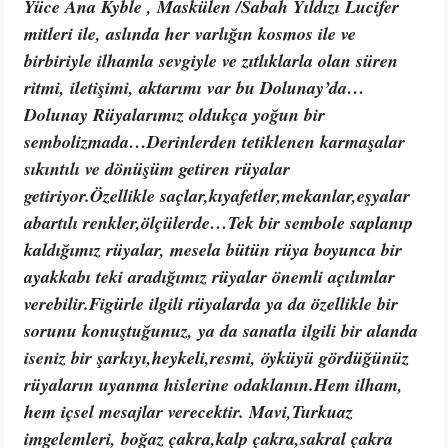
Yüce Ana Kyble , Maskülen /Sabah Yıldızı Lucifer
mitleri ile, aslında her varlığın kosmos ile ve
birbiriyle ilhamla sevgiyle ve zıtlıklarla olan süren
ritmi, iletişimi, aktarımı var bu Dolunay’da…
Dolunay Rüyalarımız oldukça yoğun bir
sembolizmada…Derinlerden tetiklenen karmaşalar
sıkıntılı ve dönüşüm getiren rüyalar
getiriyor.Özellikle saçlar,kıyafetler,mekanlar,eşyalar
abartılı renkler,ölçülerde…Tek bir sembole saplanıp
kaldığımız rüyalar, mesela bütün rüya boyunca bir
ayakkabı teki aradığımız rüyalar önemli açılımlar
verebilir.Figürle ilgili rüyalarda ya da özellikle bir
sorunu konuştuğunuz, ya da sanatla ilgili bir alanda
iseniz bir şarkıyı,heykeli,resmi, öyküyü gördüğünüz
rüyaların uyanma hislerine odaklanın.Hem ilham,
hem içsel mesajlar verecektir. Mavi,Turkuaz
imgelemleri, boğaz çakra,kalp çakra,sakral çakra