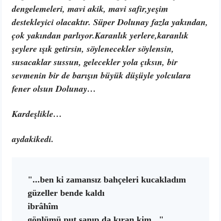
dengelemeleri, mavi akik, mavi safir,yeşim
destekleyici olacaktır. Süper Dolunay fazla yakından,
çok yakından parlıyor.Karanlık yerlere,karanlık
şeylere ışık getirsin, söylenecekler söylensin,
susacaklar sussun, gelecekler yola çıksın, bir
sevmenin bir de barışın büyük düşüyle yolculara
fener olsun Dolunay…
Kardeşlikle…
aydakikedi.
"...ben ki zamansız bahçeleri kucakladım

güzeller bende kaldı

ibrâhîm

gönlümü put sanıp da kıran kim..." 
