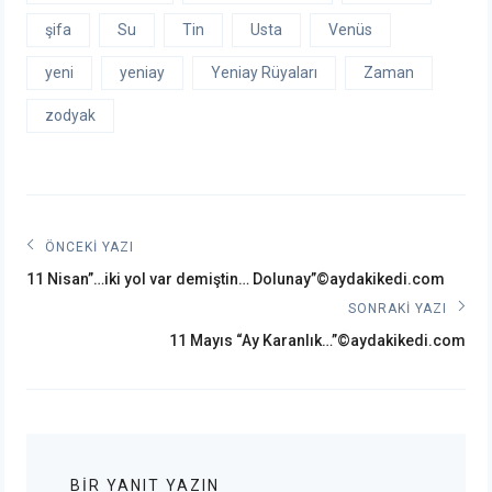
şifa
Su
Tin
Usta
Venüs
yeni
yeniay
Yeniay Rüyaları
Zaman
zodyak
Yazı
ÖNCEKI YAZI
Önceki
gezinmesi
11 Nisan”…iki yol var demiştin… Dolunay”©aydakikedi.com
post:
SONRAKI YAZI
Sonraki
11 Mayıs “Ay Karanlık…”©aydakikedi.com
post:
BIR YANIT YAZIN