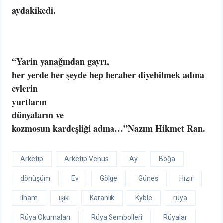
aydakikedi.
“Yarin yanağından gayrı,
her yerde her şeyde hep beraber diyebilmek adına
evlerin
yurtların
dünyaların ve
kozmosun kardeşliği adına…”Nazım Hikmet Ran.
Arketip
Arketip Venüs
Ay
Boğa
dönüşüm
Ev
Gölge
Güneş
Hızır
ilham
ışık
Karanlık
Kyble
rüya
Rüya Okumaları
Rüya Sembolleri
Rüyalar