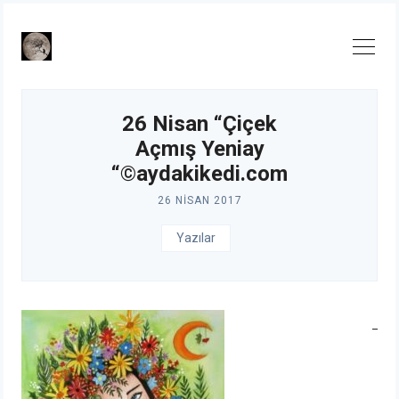
Skip
to
content
26 Nisan “Çiçek
Açmış Yeniay
“©aydakikedi.com
26 NISAN 2017
Yazılar