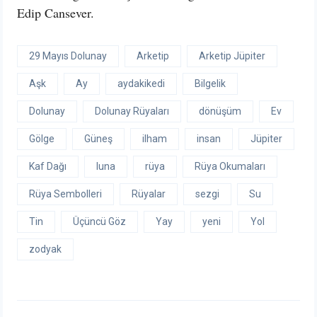
Edip Cansever.
29 Mayıs Dolunay
Arketip
Arketip Jüpiter
Aşk
Ay
aydakikedi
Bilgelik
Dolunay
Dolunay Rüyaları
dönüşüm
Ev
Gölge
Güneş
ilham
insan
Jüpiter
Kaf Dağı
luna
rüya
Rüya Okumaları
Rüya Sembolleri
Rüyalar
sezgi
Su
Tin
Üçüncü Göz
Yay
yeni
Yol
zodyak