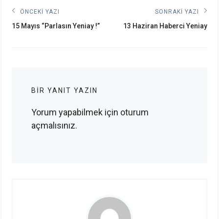
Yazı
ÖNCEKI YAZI
SONRAKI YAZI
Önceki
Sonraki
gezinmesi
15 Mayıs “Parlasın Yeniay !”
13 Haziran Haberci Yeniay
post:
post:
BIR YANIT YAZIN
Yorum yapabilmek için
oturum
açmalısınız
.