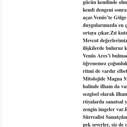
gücün kendinde olm
kendi dengeni sonra
açar.Venüs’te Gölge 
duygularımızda en ço
ortaya çıkar.Zıt kut
Mevcut değerlerimi
ilişkilerde buluruz
Venüs Ares’i bulma
öğrenemez çoğunlukl
ritmi de vardır elb
Mitolojide Magna M
halinde ilham da va
sezgisel olarak ilha
rüyalarda sanatsal y
zengin imgeler var.
Sürrealist Sanatçıl
pek severler, siz de