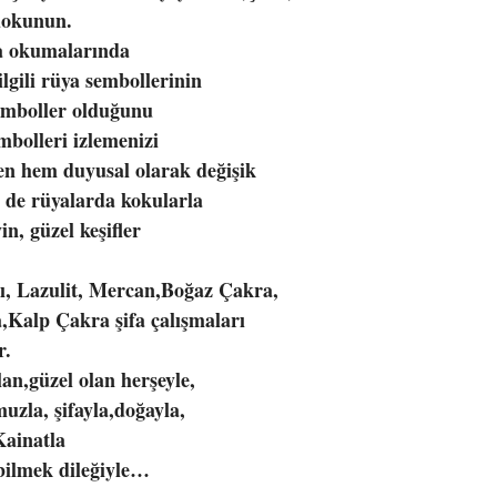
dokunun.
a okumalarında
ilgili rüya sembollerinin
emboller olduğunu
mbolleri izlemenizi
fen hem duyusal olarak değişik
m de rüyalarda kokularla
yin, güzel keşifler
ı, Lazulit, Mercan,Boğaz Çakra,
,Kalp Çakra şifa çalışmaları
r.
an,güzel olan herşeyle,
zla, şifayla,doğayla,
Kainatla
bilmek dileğiyle…