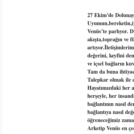
27 Ekim’de Dolunay
Uyumun,bereketin,iy
Venüs’te parlıyor. 
akışta,toprağın ve f
artıyor.İletişimleri
değerini, keyfini de
ve içsel bağların ku
Tam da buna ihtiya
Talepkar olmak ile
Hayatımızdaki her 
herşeyle, her insand
bağlantının nasıl de
bağlantıya nasıl değ
öğreneceğimiz zam
Arketip Venüs en ço