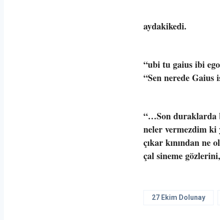
aydakikedi.
“ubi tu gaius ibi eg
“Sen nerede Gaius 
“…Son duraklarda b
neler vermezdim ki 
çıkar kınından ne ol
çal sineme gözlerin
27 Ekim Dolunay