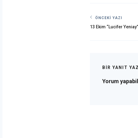
Yazı
ÖNCEKI YAZI
Önceki
gezinmesi
13 Ekim “Lucifer Yenia
post:
BIR YANIT YA
Yorum yapabi