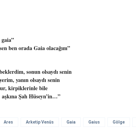
o gaia”
isen ben orada Gaia olacağım”
eklerdim, sonun olsaydı senin
yerim, yanın olsaydı senin
ur, kirpiklerinle bile
i, aşkına Şah Hüseyn’in…”
Ares
Arketip Venüs
Gaia
Gaius
Gölge