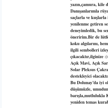
yazın,çamura, kile 
Danışanlarımla rüy
saçlarla ve kuşlarla 
yenilenme getiren s
deneyimledik, bu se
öneririm.Bir de lüt
koku algılarını, he
ilgili sembolleri izle
çıkacaktır,ilginize :)
Açık Mavi, Açık Sar
Solar Pleksus Çakra
destekleyici olacaktı
Bu Dolunay’da iyi ol
düşümüzle, umudumu
barışla,mutlulukla 
yeniden temas kura