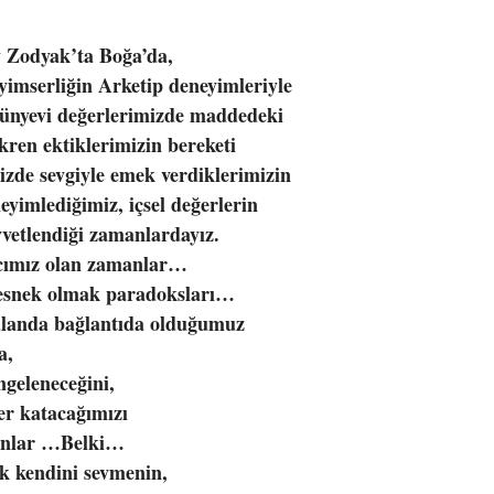
 Zodyak’ta Boğa’da,
imserliğin Arketip deneyimleriyle
Dünyevi değerlerimizde maddedeki
ikren ektiklerimizin bereketi
mizde sevgiyle emek verdiklerimizin
neyimlediğimiz, içsel değerlerin
vvetlendiği zamanlardayız.
cımız olan zamanlar…
 esnek olmak paradoksları…
alanda bağlantıda olduğumuz
a,
ngeleneceğini,
er katacağımızı
anlar …Belki…
k kendini sevmenin,