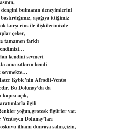
asının,
 dengini bulmanın deneyimlerini
bastırdığımız, aşağıya ittiğimiz
k karşı cins ile ilişkilerimizde
uplar çeker,
ze tamamen farklı
 kendimizi…
dan kendini sevmeyi
a ama zıtların kendi
et sevmekte…
ater Kyble’nin Afrodit-Venüs
rdır. Bu Dolunay’da da
m kapısı açık,
aratımlarla ilgili
Renkler yoğun,grotesk figürler var.
ar Venüsyen Dolunay’ları
 coşkuyu ilhamı dünyaya salın,çizin,