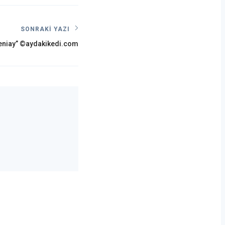
SONRAKI YAZI
eniay” ©aydakikedi.com