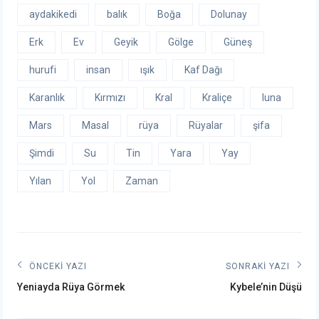
aydakikedi
balık
Boğa
Dolunay
Erk
Ev
Geyik
Gölge
Güneş
hurufi
insan
ışık
Kaf Dağı
Karanlık
Kırmızı
Kral
Kraliçe
luna
Mars
Masal
rüya
Rüyalar
şifa
Şimdi
Su
Tin
Yara
Yay
Yılan
Yol
Zaman
Yazı
ÖNCEKI YAZI
SONRAKI YAZI
Önceki
Sonraki
gezinmesi
Yeniayda Rüya Görmek
Kybele’nin Düşü
post:
post: