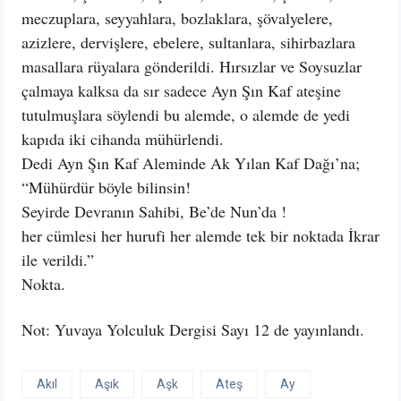
meczuplara, seyyahlara, bozlaklara, şövalyelere,
azizlere, dervişlere, ebelere, sultanlara, sihirbazlara
masallara rüyalara gönderildi. Hırsızlar ve Soysuzlar
çalmaya kalksa da sır sadece Ayn Şın Kaf ateşine
tutulmuşlara söylendi bu alemde, o alemde de yedi
kapıda iki cihanda mühürlendi.
Dedi Ayn Şın Kaf Aleminde Ak Yılan Kaf Dağı’na;
“Mühürdür böyle bilinsin!
Seyirde Devranın Sahibi, Be’de Nun’da !
her cümlesi her hurufi her alemde tek bir noktada İkrar
ile verildi.”
Nokta.
Not: Yuvaya Yolculuk Dergisi Sayı 12 de yayınlandı.
Akıl
Aşık
Aşk
Ateş
Ay