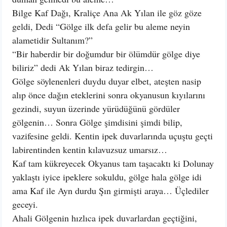
Bilge Kaf Dağı, Kraliçe Ana Ak Yılan ile göz göze
geldi, Dedi “Gölge ilk defa gelir bu aleme neyin
alametidir Sultanım?”
“Bir haberdir bir doğumdur bir ölümdür gölge diye
biliriz” dedi Ak Yılan biraz tedirgin…
Gölge söylenenleri duydu duyar elbet, ateşten nasip
alıp önce dağın eteklerini sonra okyanusun kıyılarını
gezindi, suyun üzerinde yürüdüğünü gördüler
gölgenin… Sonra Gölge şimdisini şimdi bilip,
vazifesine geldi. Kentin ipek duvarlarında uçuştu geçti
labirentinden kentin kılavuzsuz umarsız…
Kaf tam kükreyecek Okyanus tam taşacaktı ki Dolunay
yaklaştı iyice ipeklere sokuldu, gölge hala gölge idi
ama Kaf ile Ayn durdu Şın girmişti araya… Üçlediler
geceyi.
Ahali Gölgenin hızlıca ipek duvarlardan geçtiğini,