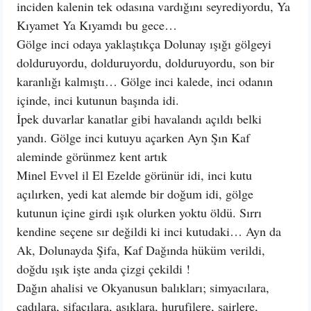
inciden kalenin tek odasına vardığını seyrediyordu, Ya
Kıyamet Ya Kıyamdı bu gece…
Gölge inci odaya yaklaştıkça Dolunay ışığı gölgeyi
dolduruyordu, dolduruyordu, dolduruyordu, son bir
karanlığı kalmıştı… Gölge inci kalede, inci odanın
içinde, inci kutunun başında idi.
İpek duvarlar kanatlar gibi havalandı açıldı belki
yandı. Gölge inci kutuyu açarken Ayn Şın Kaf
aleminde görünmez kent artık
Minel Evvel il El Ezelde görünür idi, inci kutu
açılırken, yedi kat alemde bir doğum idi, gölge
kutunun içine girdi ışık olurken yoktu öldü. Sırrı
kendine seçene sır değildi ki inci kutudaki… Ayn da
Ak, Dolunayda Şifa, Kaf Dağında hüküm verildi,
doğdu ışık işte anda çizgi çekildi !
Dağın ahalisi ve Okyanusun balıkları; simyacılara,
cadılara, şifacılara, aşıklara, hurufilere, şairlere,