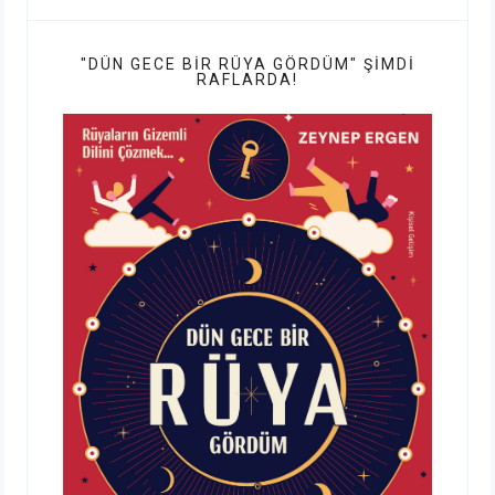
"DÜN GECE BIR RÜYA GÖRDÜM" ŞIMDI
RAFLARDA!