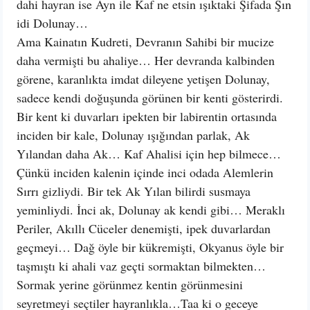
dahi hayran ise Ayn ile Kaf ne etsin ışıktaki Şifada Şın
idi Dolunay…
Ama Kainatın Kudreti, Devranın Sahibi bir mucize
daha vermişti bu ahaliye… Her devranda kalbinden
görene, karanlıkta imdat dileyene yetişen Dolunay,
sadece kendi doğuşunda görünen bir kenti gösterirdi.
Bir kent ki duvarları ipekten bir labirentin ortasında
inciden bir kale, Dolunay ışığından parlak, Ak
Yılandan daha Ak… Kaf Ahalisi için hep bilmece…
Çünkü inciden kalenin içinde inci odada Alemlerin
Sırrı gizliydi. Bir tek Ak Yılan bilirdi susmaya
yeminliydi. İnci ak, Dolunay ak kendi gibi… Meraklı
Periler, Akıllı Cüceler denemişti, ipek duvarlardan
geçmeyi… Dağ öyle bir kükremişti, Okyanus öyle bir
taşmıştı ki ahali vaz geçti sormaktan bilmekten…
Sormak yerine görünmez kentin görünmesini
seyretmeyi seçtiler hayranlıkla…Taa ki o geceye