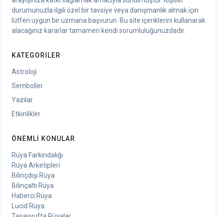
arayışınıza katkı sağlamak amacıyla sunulmuştur. Kişisel
durumunuzla ilgili özel bir tavsiye veya danışmanlık almak için
lütfen uygun bir uzmana başvurun. Bu site içeriklerini kullanarak
alacağınız kararlar tamamen kendi sorumluluğunuzdadır.
KATEGORILER
Astroloji
Semboller
Yazılar
Etkinlikler
ÖNEMLI KONULAR
Rüya Farkındalığı
Rüya Arketipleri
Bilinçdışı Rüya
Bilinçaltı Rüya
Haberci Rüya
Lucid Rüya
Tasavvufta Rüyalar