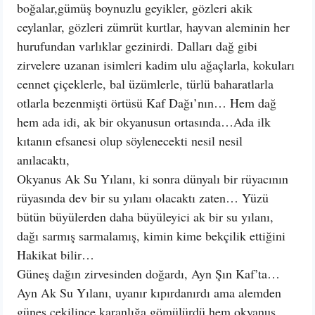
boğalar,gümüş boynuzlu geyikler, gözleri akik
ceylanlar, gözleri zümrüt kurtlar, hayvan aleminin her
hurufundan varlıklar gezinirdi. Dalları dağ gibi
zirvelere uzanan isimleri kadim ulu ağaçlarla, kokuları
cennet çiçeklerle, bal üzümlerle, türlü baharatlarla
otlarla bezenmişti örtüsü Kaf Dağı’nın… Hem dağ
hem ada idi, ak bir okyanusun ortasında…Ada ilk
kıtanın efsanesi olup söylenecekti nesil nesil
anılacaktı,
Okyanus Ak Su Yılanı, ki sonra dünyalı bir rüyacının
rüyasında dev bir su yılanı olacaktı zaten… Yüzü
bütün büyülerden daha büyüleyici ak bir su yılanı,
dağı sarmış sarmalamış, kimin kime bekçilik ettiğini
Hakikat bilir…
Güneş dağın zirvesinden doğardı, Ayn Şın Kaf’ta…
Ayn Ak Su Yılanı, uyanır kıpırdanırdı ama alemden
güneş çekilince karanlığa gömülürdü hem okyanus